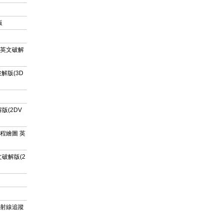
版
析軟體 英文破解
文破解版(3D
解版(2DV
土木工程繪圖 英
 英文破解版(2
蒙特卡羅射線追蹤