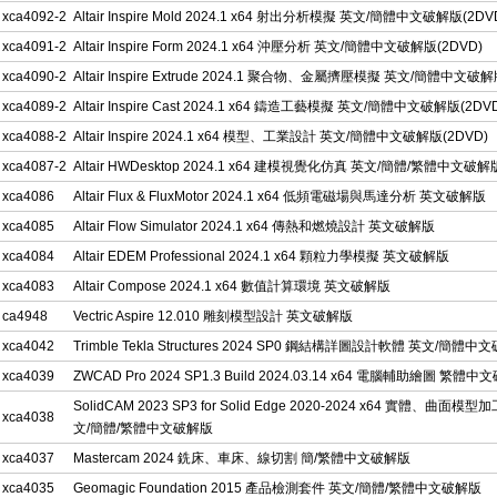
xca4092-2
Altair Inspire Mold 2024.1 x64 射出分析模擬 英文/簡體中文破解版(2DV
xca4091-2
Altair Inspire Form 2024.1 x64 沖壓分析 英文/簡體中文破解版(2DVD)
xca4090-2
Altair Inspire Extrude 2024.1 聚合物、金屬擠壓模擬 英文/簡體中文破解
xca4089-2
Altair Inspire Cast 2024.1 x64 鑄造工藝模擬 英文/簡體中文破解版(2DV
xca4088-2
Altair Inspire 2024.1 x64 模型、工業設計 英文/簡體中文破解版(2DVD)
xca4087-2
Altair HWDesktop 2024.1 x64 建模視覺化仿真 英文/簡體/繁體中文破解
xca4086
Altair Flux & FluxMotor 2024.1 x64 低頻電磁場與馬達分析 英文破解版
xca4085
Altair Flow Simulator 2024.1 x64 傳熱和燃燒設計 英文破解版
xca4084
Altair EDEM Professional 2024.1 x64 顆粒力學模擬 英文破解版
xca4083
Altair Compose 2024.1 x64 數值計算環境 英文破解版
ca4948
Vectric Aspire 12.010 雕刻模型設計 英文破解版
xca4042
Trimble Tekla Structures 2024 SP0 鋼結構詳圖設計軟體 英文/簡體
xca4039
ZWCAD Pro 2024 SP1.3 Build 2024.03.14 x64 電腦輔助繪圖 繁體
SolidCAM 2023 SP3 for Solid Edge 2020-2024 x64 實體、曲面模
xca4038
文/簡體/繁體中文破解版
xca4037
Mastercam 2024 銑床、車床、線切割 簡/繁體中文破解版
xca4035
Geomagic Foundation 2015 產品檢測套件 英文/簡體/繁體中文破解版