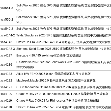
SolidWorks 2026 整合 SP0 升級 實體模型製作系統 英文/簡體/繁體中
yca551-3
VD)
SolidWorks 2025 整合 SP5 升級 實體模型製作系統 英文/簡體/繁體中
yca550-2
VD)
yca549-2
SolidWorks 2025 整合 SP3 升級 實體模型製作系統 英文/簡體/繁體中文版
xca4144-2
Tekla Structures 2025 SR5 建築資訊模型系統 英文/簡體中文破解版(2D
xca4143
SketchUp Pro 2026 26.0.429 x64 即時彩現、渲染 英文/繁體中文破解版
xca4142-3
Siemens Solid Edge 2026.2510 實體模型設計 英文/簡體/繁體中文破解
xca4137
Enscape 4.90.495 sektchup渲染插件 英文破解版
CAMWorks 2026 SP0 for SolidWorks 2025-2026 電腦輔助製造工具 
xca4136
體中文破解版
xca4133
Altair HW FEKO 2025.0 x64 電磁場模擬工具 英文破解版
xca4122
Maplesoft Maple 2025.0 數學計算系統 英文/繁體中文破解版
xca4121
CLO Standalone OnlineAuth 2024.2.296 虛擬服裝展示軟件 英文破解版
xca4120
Chaos V-Ray v7.00.03 for SketchUp 2021-2025 渲染軟體 英文破解版
xca4119
Chaos V-Ray 7.00.03 for Rhinoceros 7-9 渲染軟體 英文破解版
xca4118
SketchUp Pro 2025 25.0.575 x64 電腦 3D 草圖繪製 英文/繁體中文破