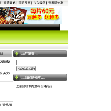
們
|
軟體破解
|
問題反應
|
加入最愛
|
查看購物車
..::訂單查::..
SS
中文破解版
系統 英文/
..::我的購物車::..
您的購物車内沒有任何商品
英文/簡體/繁