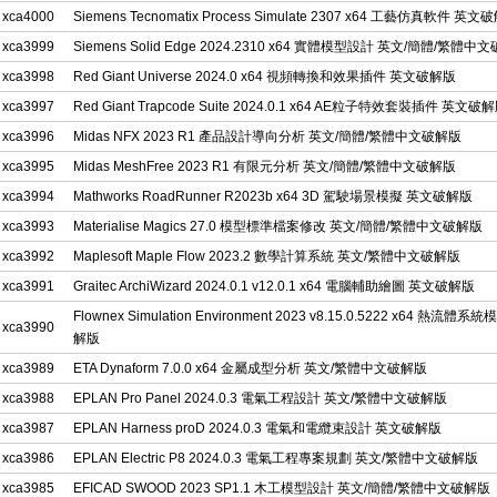
xca4000
Siemens Tecnomatix Process Simulate 2307 x64 工藝仿真軟件 英文
xca3999
Siemens Solid Edge 2024.2310 x64 實體模型設計 英文/簡體/繁體中
xca3998
Red Giant Universe 2024.0 x64 視頻轉換和效果插件 英文破解版
xca3997
Red Giant Trapcode Suite 2024.0.1 x64 AE粒子特效套裝插件 英文破
xca3996
Midas NFX 2023 R1 產品設計導向分析 英文/簡體/繁體中文破解版
xca3995
Midas MeshFree 2023 R1 有限元分析 英文/簡體/繁體中文破解版
xca3994
Mathworks RoadRunner R2023b x64 3D 駕駛場景模擬 英文破解版
xca3993
Materialise Magics 27.0 模型標準檔案修改 英文/簡體/繁體中文破解版
xca3992
Maplesoft Maple Flow 2023.2 數學計算系統 英文/繁體中文破解版
xca3991
Graitec ArchiWizard 2024.0.1 v12.0.1 x64 電腦輔助繪圖 英文破解版
Flownex Simulation Environment 2023 v8.15.0.5222 x64 熱流體
xca3990
解版
xca3989
ETA Dynaform 7.0.0 x64 金屬成型分析 英文/繁體中文破解版
xca3988
EPLAN Pro Panel 2024.0.3 電氣工程設計 英文/繁體中文破解版
xca3987
EPLAN Harness proD 2024.0.3 電氣和電纜束設計 英文破解版
xca3986
EPLAN Electric P8 2024.0.3 電氣工程專案規劃 英文/繁體中文破解版
xca3985
EFICAD SWOOD 2023 SP1.1 木工模型設計 英文/簡體/繁體中文破解版