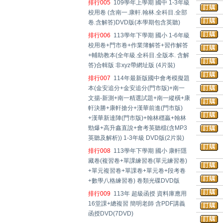
排行005
109學年上學期 國中 1-3年級
校用卷 (含南一.康軒.翰林.全科目.全部
卷.含解答)DVD版(本學期包含英聽)
排行006
113學年下學期 國小 1-6年級
校用卷+門市卷+作業簿解答+習作解答
+輔助教本(全年級.全科目.全版本. 含解
答)合輯版 非xyz帶網址版 (4片裝)
排行007
114年最新版國中會考模擬題
本(金安追分+金安追分(門市版)+南一
文揚-新測+南一精選試題+南一縱橫+康
軒決勝+康軒搶分+漢華前進(門市版)
+漢華新達陣(門市版)+翰林穩贏+翰林
勁爆+高升鑫直說+會考英聽檔(含MP3
英聽及解析)) 1-3年級 DVD版(2片裝)
排行008
113學年下學期 國小 康軒隱
藏卷(複習卷+單課練習卷(單元練習卷)
+單元複習卷+單課卷+單元卷+段考卷
+數學八格練習卷) 卷類光碟DVD版
排行009
113年 超級函授 資料庫應用
16堂課+總複習 簡明老師 含PDF講義
函授DVD(7DVD)