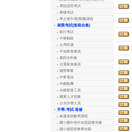
專技證照考試
教職考試
學士後中/西/獸醫課程
就業考試(套裝合集)
銀行考試
中華郵政
台灣菸酒
中油新進僱員
農田水利會
台電新進僱員
國營事業
中華電信
中鋼集團
台糖新進工員
國軍人才招募
台水評價人員
升學.考試.進修
林晟老師數學課程
國小國中高中命題題庫光碟
國小補習班教學光碟