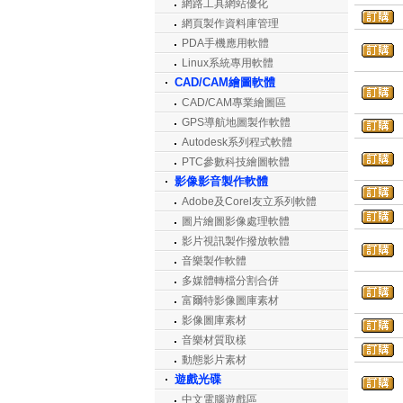
網路工具網站優化
網頁製作資料庫管理
PDA手機應用軟體
Linux系統專用軟體
CAD/CAM繪圖軟體
CAD/CAM專業繪圖區
GPS導航地圖製作軟體
Autodesk系列程式軟體
PTC參數科技繪圖軟體
影像影音製作軟體
Adobe及Corel友立系列軟體
圖片繪圖影像處理軟體
影片視訊製作撥放軟體
音樂製作軟體
多媒體轉檔分割合併
富爾特影像圖庫素材
影像圖庫素材
音樂材質取樣
動態影片素材
遊戲光碟
中文電腦遊戲區