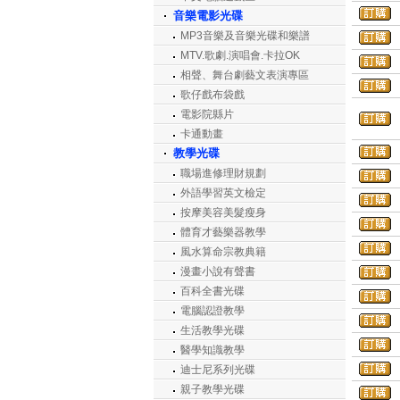
音樂電影光碟
MP3音樂及音樂光碟和樂譜
MTV.歌劇.演唱會.卡拉OK
相聲、舞台劇藝文表演專區
歌仔戲布袋戲
電影院縣片
卡通動畫
教學光碟
職場進修理財規劃
外語學習英文檢定
按摩美容美髮瘦身
體育才藝樂器教學
風水算命宗教典籍
漫畫小說有聲書
百科全書光碟
電腦認證教學
生活教學光碟
醫學知識教學
迪士尼系列光碟
親子教學光碟