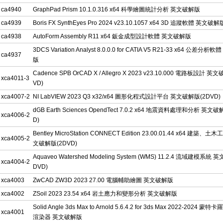
ca4940
GraphPad Prism 10.1.0.316 x64 科學繪圖統計分析 英文破解版
ca4939
Boris FX SynthEyes Pro 2024 v23.10.1057 x64 3D 追蹤軟體 英文破解
ca4938
AutoForm Assembly R11 x64 鈑金成型設計軟體 英文破解版
3DCS Variation Analyst 8.0.0.0 for CATIA V5 R21-33 x64 公差分
ca4937
版
Cadence SPB OrCAD X / Allegro X 2023 v23.10.000 電路板設計 英
xca4011-3
VD)
xca4007-2
NI LabVIEW 2023 Q3 x32/x64 圖形化程式設計平台 英文破解版(2DVD)
dGB Earth Sciences OpendTect 7.0.2 x64 地震資料處理和分析 英文破
xca4006-2
D)
Bentley MicroStation CONNECT Edition 23.00.01.44 x64 建築、
xca4005-2
文破解版(2DVD)
Aquaveo Watershed Modeling System (WMS) 11.2.4 流域建模系統
xca4004-2
DVD)
xca4003
ZwCAD ZW3D 2023 27.00 電腦輔助繪圖 英文破解版
xca4002
ZSoil 2023 23.54 x64 岩土應力和變形分析 英文破解版
Solid Angle 3ds Max to Arnold 5.6.4.2 for 3ds Max 2022-2024 
xca4001
渲染器 英文破解版