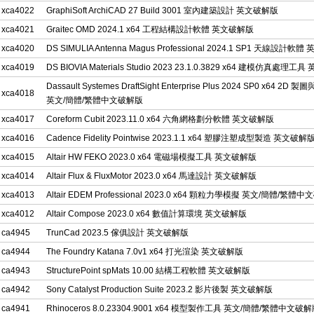
xca4022
GraphiSoft ArchiCAD 27 Build 3001 室內建築設計 英文破解版
xca4021
Graitec OMD 2024.1 x64 工程結構設計軟體 英文破解版
xca4020
DS SIMULIA Antenna Magus Professional 2024.1 SP1 天線設計軟
xca4019
DS BIOVIA Materials Studio 2023 23.1.0.3829 x64 建模仿真處理
Dassault Systemes DraftSight Enterprise Plus 2024 SP0 x64 2D 製
xca4018
英文/簡體/繁體中文破解版
xca4017
Coreform Cubit 2023.11.0 x64 六角網格劃分軟體 英文破解版
xca4016
Cadence Fidelity Pointwise 2023.1.1 x64 塑膠注塑成型製造 英文破解
xca4015
Altair HW FEKO 2023.0 x64 電磁場模擬工具 英文破解版
xca4014
Altair Flux & FluxMotor 2023.0 x64 馬達設計 英文破解版
xca4013
Altair EDEM Professional 2023.0 x64 顆粒力學模擬 英文/簡體/繁體
xca4012
Altair Compose 2023.0 x64 數值計算環境 英文破解版
ca4945
TrunCad 2023.5 傢俱設計 英文破解版
ca4944
The Foundry Katana 7.0v1 x64 打光渲染 英文破解版
ca4943
StructurePoint spMats 10.00 結構工程軟體 英文破解版
ca4942
Sony Catalyst Production Suite 2023.2 影片後製 英文破解版
ca4941
Rhinoceros 8.0.23304.9001 x64 模型製作工具 英文/簡體/繁體中文破