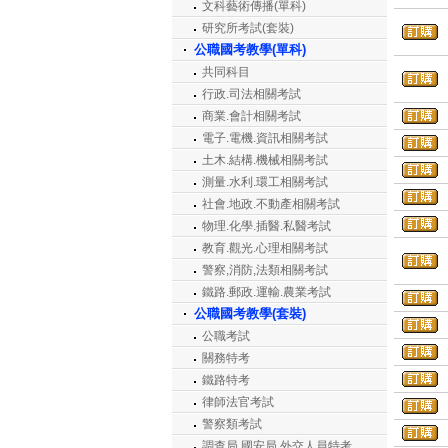
文科藝術傳播(單科)
研究所考試(套裝)
公職國考教學(單科)
共同科目
行政.司法相關考試
商業.會計相關考試
電子.電機.資訊相關考試
土木.結構.機械相關考試
測量.水利.環工相關考試
社會.地政.不動產相關考試
物理.化學.插醫.私醫考試
教育.觀光.心理相關考試
警察,消防,法類相關考試
鐵路.郵政.運輸.農業考試
公職國考教學(套裝)
公職考試
關務特考
鐵路特考
律師法官考試
警察類考試
調查局.國安局.外交人員特考