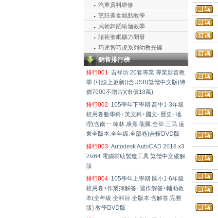
汽車資料維修
烹飪美食糕點教學
武術舞蹈瑜伽教學
賭術催眠腦力開發
巧連智巧虎系列幼教光碟
銷售排行榜
排行001
吉祥坊 20套專業 專業影音教
學 (可線上更新)(含USB)繁體中文版(特
價7000不贈片)(市價18萬)
排行002
105學年下學期 高中1-3年級
校用卷數學科+英文科+國文+歷史+地
理(含南一.翰林.康熹.龍騰.全華.三民.遠
東全版本.全年级.全部卷)合輯DVD版
排行003
Autodesk AutoCAD 2018 x3
2/x64 電腦輔助製造工具 繁體中文破解
版
排行004
105學年上學期 國小1-6年級
校用卷+作業簿解答+習作解答+輔助教
本(全年級.全科目.全版本.含解答.完整
版) 教學DVD版